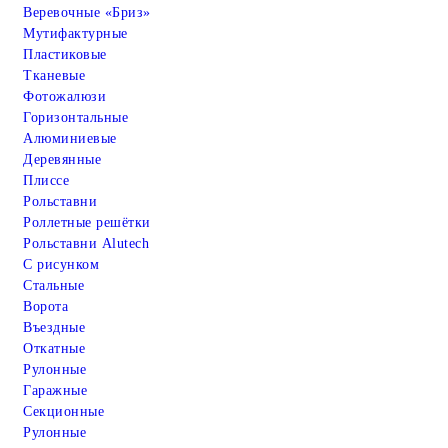
Веревочные «Бриз»
Мутифактурные
Пластиковые
Тканевые
Фотожалюзи
Горизонтальные
Алюминиевые
Деревянные
Плиссе
Рольставни
Роллетные решётки
Рольставни Alutech
С рисунком
Стальные
Ворота
Въездные
Откатные
Рулонные
Гаражные
Cекционные
Рулонные