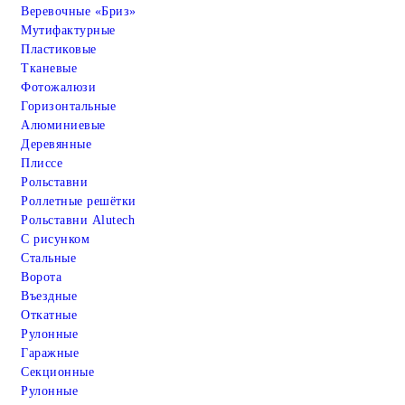
Веревочные «Бриз»
Мутифактурные
Пластиковые
Тканевые
Фотожалюзи
Горизонтальные
Алюминиевые
Деревянные
Плиссе
Рольставни
Роллетные решётки
Рольставни Alutech
С рисунком
Стальные
Ворота
Въездные
Откатные
Рулонные
Гаражные
Cекционные
Рулонные