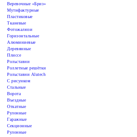
Веревочные «Бриз»
Мутифактурные
Пластиковые
Тканевые
Фотожалюзи
Горизонтальные
Алюминиевые
Деревянные
Плиссе
Рольставни
Роллетные решётки
Рольставни Alutech
С рисунком
Стальные
Ворота
Въездные
Откатные
Рулонные
Гаражные
Cекционные
Рулонные