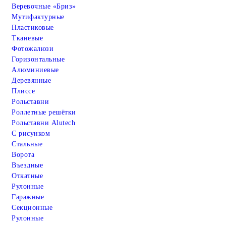
Веревочные «Бриз»
Мутифактурные
Пластиковые
Тканевые
Фотожалюзи
Горизонтальные
Алюминиевые
Деревянные
Плиссе
Рольставни
Роллетные решётки
Рольставни Alutech
С рисунком
Стальные
Ворота
Въездные
Откатные
Рулонные
Гаражные
Cекционные
Рулонные