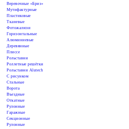
Веревочные «Бриз»
Мутифактурные
Пластиковые
Тканевые
Фотожалюзи
Горизонтальные
Алюминиевые
Деревянные
Плиссе
Рольставни
Роллетные решётки
Рольставни Alutech
С рисунком
Стальные
Ворота
Въездные
Откатные
Рулонные
Гаражные
Cекционные
Рулонные