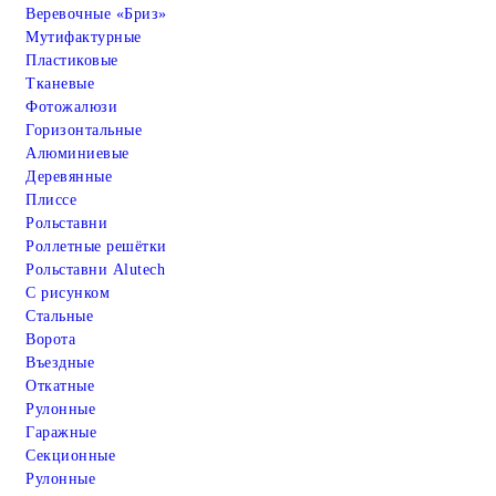
Веревочные «Бриз»
Мутифактурные
Пластиковые
Тканевые
Фотожалюзи
Горизонтальные
Алюминиевые
Деревянные
Плиссе
Рольставни
Роллетные решётки
Рольставни Alutech
С рисунком
Стальные
Ворота
Въездные
Откатные
Рулонные
Гаражные
Cекционные
Рулонные