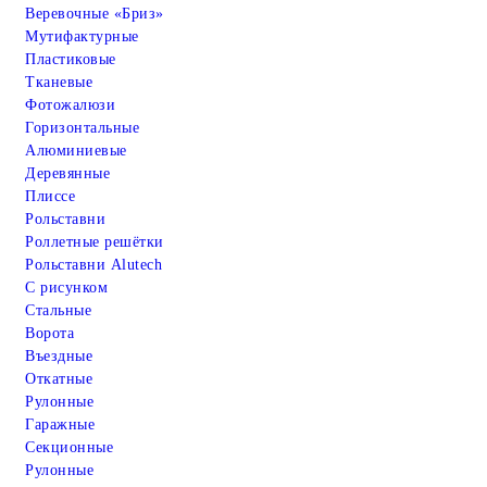
Веревочные «Бриз»
Мутифактурные
Пластиковые
Тканевые
Фотожалюзи
Горизонтальные
Алюминиевые
Деревянные
Плиссе
Рольставни
Роллетные решётки
Рольставни Alutech
С рисунком
Стальные
Ворота
Въездные
Откатные
Рулонные
Гаражные
Cекционные
Рулонные