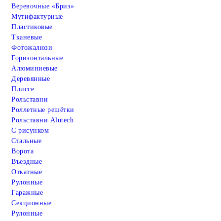
Веревочные «Бриз»
Мутифактурные
Пластиковые
Тканевые
Фотожалюзи
Горизонтальные
Алюминиевые
Деревянные
Плиссе
Рольставни
Роллетные решётки
Рольставни Alutech
С рисунком
Стальные
Ворота
Въездные
Откатные
Рулонные
Гаражные
Cекционные
Рулонные