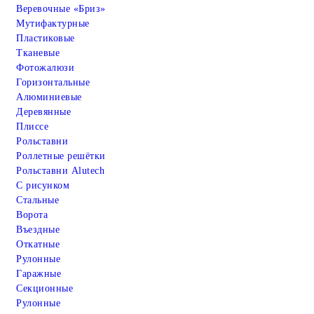
Веревочные «Бриз»
Мутифактурные
Пластиковые
Тканевые
Фотожалюзи
Горизонтальные
Алюминиевые
Деревянные
Плиссе
Рольставни
Роллетные решётки
Рольставни Alutech
С рисунком
Стальные
Ворота
Въездные
Откатные
Рулонные
Гаражные
Cекционные
Рулонные