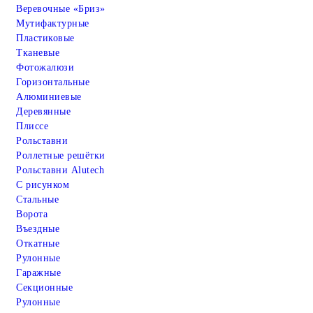
Веревочные «Бриз»
Мутифактурные
Пластиковые
Тканевые
Фотожалюзи
Горизонтальные
Алюминиевые
Деревянные
Плиссе
Рольставни
Роллетные решётки
Рольставни Alutech
С рисунком
Стальные
Ворота
Въездные
Откатные
Рулонные
Гаражные
Cекционные
Рулонные