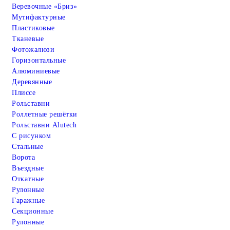
Веревочные «Бриз»
Мутифактурные
Пластиковые
Тканевые
Фотожалюзи
Горизонтальные
Алюминиевые
Деревянные
Плиссе
Рольставни
Роллетные решётки
Рольставни Alutech
С рисунком
Стальные
Ворота
Въездные
Откатные
Рулонные
Гаражные
Cекционные
Рулонные