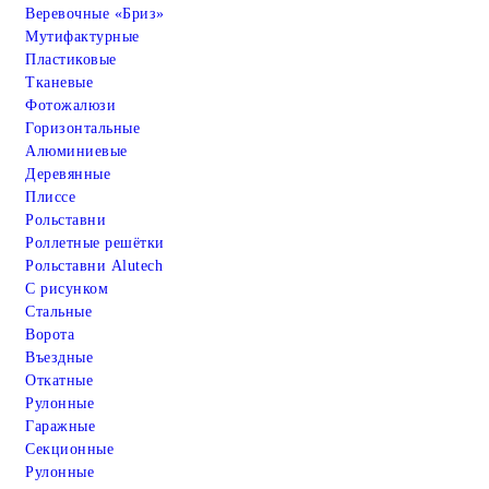
Веревочные «Бриз»
Мутифактурные
Пластиковые
Тканевые
Фотожалюзи
Горизонтальные
Алюминиевые
Деревянные
Плиссе
Рольставни
Роллетные решётки
Рольставни Alutech
С рисунком
Стальные
Ворота
Въездные
Откатные
Рулонные
Гаражные
Cекционные
Рулонные