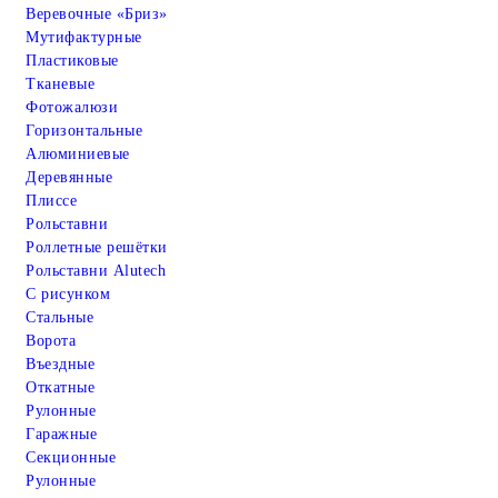
Веревочные «Бриз»
Мутифактурные
Пластиковые
Тканевые
Фотожалюзи
Горизонтальные
Алюминиевые
Деревянные
Плиссе
Рольставни
Роллетные решётки
Рольставни Alutech
С рисунком
Стальные
Ворота
Въездные
Откатные
Рулонные
Гаражные
Cекционные
Рулонные