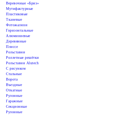
Веревочные «Бриз»
Мутифактурные
Пластиковые
Тканевые
Фотожалюзи
Горизонтальные
Алюминиевые
Деревянные
Плиссе
Рольставни
Роллетные решётки
Рольставни Alutech
С рисунком
Стальные
Ворота
Въездные
Откатные
Рулонные
Гаражные
Cекционные
Рулонные