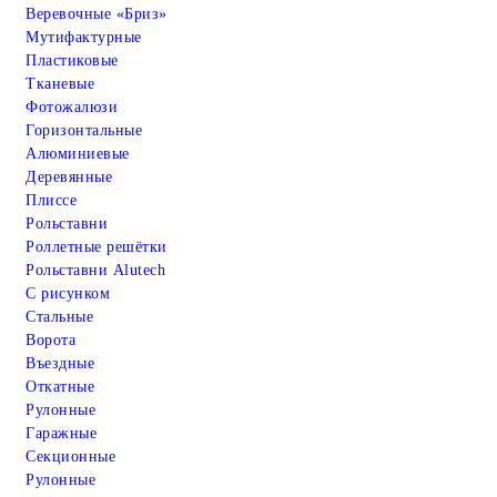
Веревочные «Бриз»
Мутифактурные
Пластиковые
Тканевые
Фотожалюзи
Горизонтальные
Алюминиевые
Деревянные
Плиссе
Рольставни
Роллетные решётки
Рольставни Alutech
С рисунком
Стальные
Ворота
Въездные
Откатные
Рулонные
Гаражные
Cекционные
Рулонные