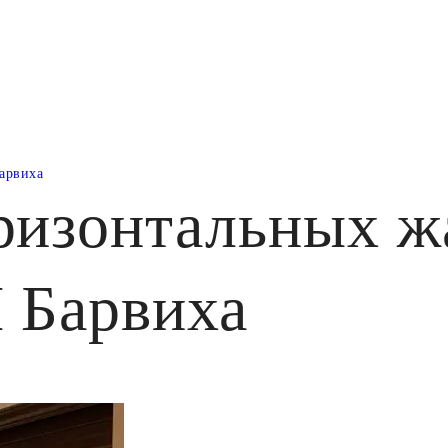
арвиха
оризонтальных ж
 Барвиха