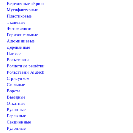
Веревочные «Бриз»
Мутифактурные
Пластиковые
Тканевые
Фотожалюзи
Горизонтальные
Алюминиевые
Деревянные
Плиссе
Рольставни
Роллетные решётки
Рольставни Alutech
С рисунком
Стальные
Ворота
Въездные
Откатные
Рулонные
Гаражные
Cекционные
Рулонные