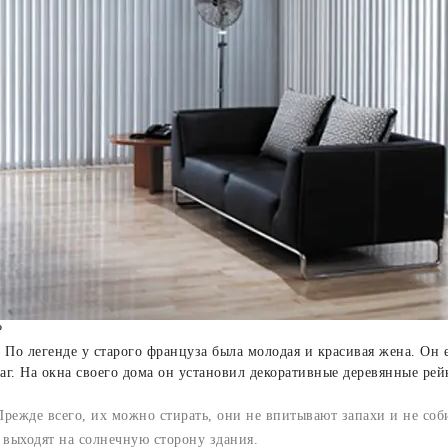
?
По легенде у старого француза была молодая и красивая жена. Он е
аг. На окна своего дома он установил декоративные деревянные рей
ежде всего, их можно стирать, они не впитывают запахи и не соби
 выходят на солнечную сторону здания.