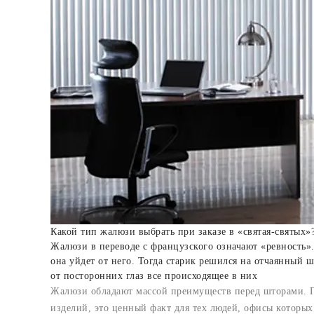
Какой тип жалюзи выбрать при заказе в «святая-святых»
Жалюзи в переводе с французского означают «ревность». 
она уйдет от него. Тогда старик решился на отчаянный ш
от посторонних глаз все происходящее в них
Жалюзи обладают массой преимуществ перед шторами. Пр
изделий, это ценный факт для тех людей, офисы которых