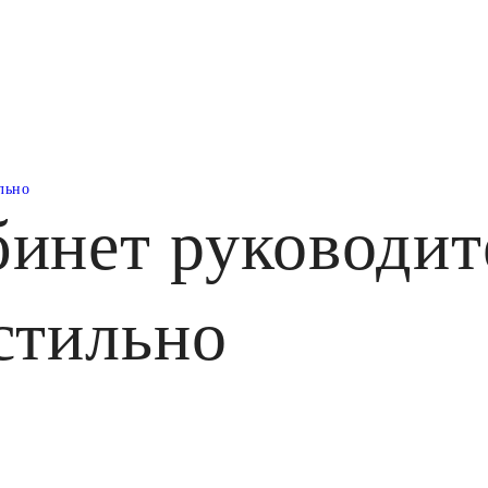
льно
инет руководите
стильно