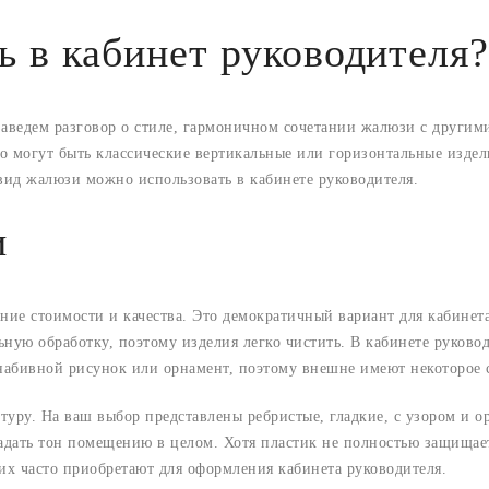
 в кабинет руководителя
 заведем разговор о стиле, гармоничном сочетании жалюзи с други
то могут быть классические вертикальные или горизонтальные изде
вид жалюзи можно использовать в кабинете руководителя.
и
ние стоимости и качества. Это демократичный вариант для кабинета
ьную обработку, поэтому изделия легко чистить. В кабинете руков
набивной рисунок или орнамент, поэтому внешне имеют некоторое 
туру. На ваш выбор представлены ребристые, гладкие, с узором и
адать тон помещению в целом. Хотя пластик не полностью защищае
 их часто приобретают для оформления кабинета руководителя.