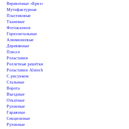
Веревочные «Бриз»
Мутифактурные
Пластиковые
Тканевые
Фотожалюзи
Горизонтальные
Алюминиевые
Деревянные
Плиссе
Рольставни
Роллетные решётки
Рольставни Alutech
С рисунком
Стальные
Ворота
Въездные
Откатные
Рулонные
Гаражные
Cекционные
Рулонные