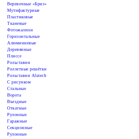
Веревочные «Бриз»
Мутифактурные
Пластиковые
Тканевые
Фотожалюзи
Горизонтальные
Алюминиевые
Деревянные
Плиссе
Рольставни
Роллетные решётки
Рольставни Alutech
С рисунком
Стальные
Ворота
Въездные
Откатные
Рулонные
Гаражные
Cекционные
Рулонные