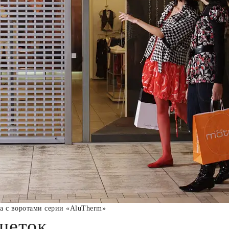
ра с воротами серии «AluTherm»
шеток