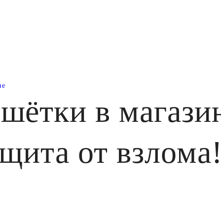
не
шётки в магази
ащита от взлома