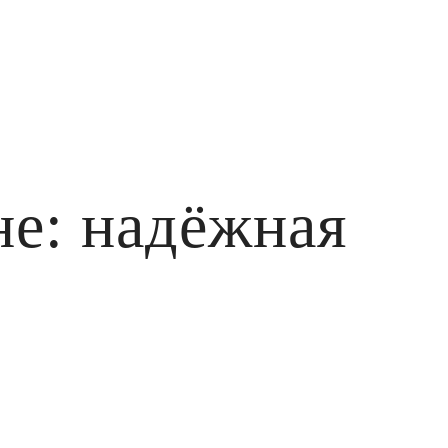
не: надёжная
!