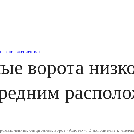
м расположением вала
е ворота низко
ередним располо
а промышленных секционных ворот «Алютех». В дополнение к имеющ