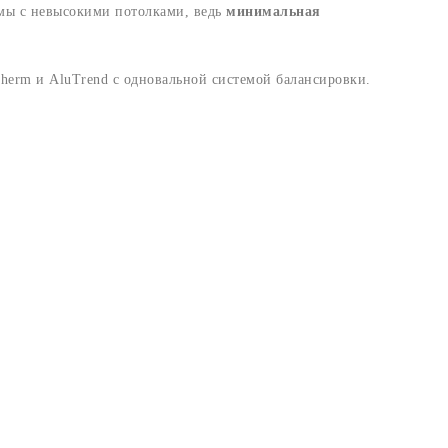
мы с невысокими потолками, ведь
минимальная
herm и AluTrend с одновальной системой балансировки.