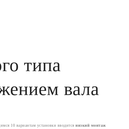
го типа
жением вала
имся 10 вариантам установки вводится
низкий монтаж