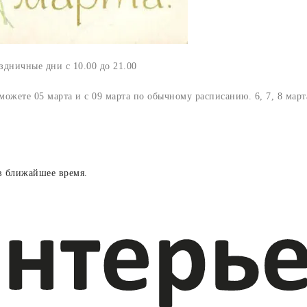
здничные дни с 10.00 до 21.00
можете 05 марта и с 09 марта по обычному расписанию. 6, 7, 8 мар
в ближайшее время.