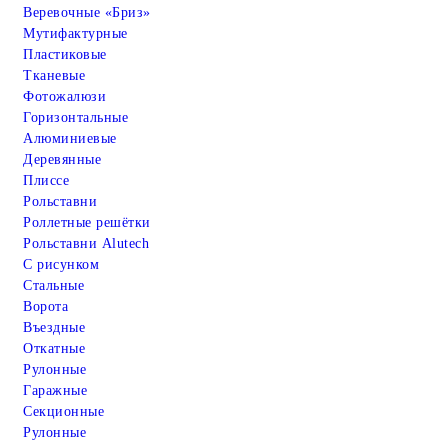
Веревочные «Бриз»
Мутифактурные
Пластиковые
Тканевые
Фотожалюзи
Горизонтальные
Алюминиевые
Деревянные
Плиссе
Рольставни
Роллетные решётки
Рольставни Alutech
С рисунком
Стальные
Ворота
Въездные
Откатные
Рулонные
Гаражные
Cекционные
Рулонные