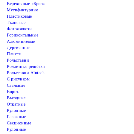
Веревочные «Бриз»
Мутифактурные
Пластиковые
Тканевые
Фотожалюзи
Горизонтальные
Алюминиевые
Деревянные
Плиссе
Рольставни
Роллетные решётки
Рольставни Alutech
С рисунком
Стальные
Ворота
Въездные
Откатные
Рулонные
Гаражные
Cекционные
Рулонные