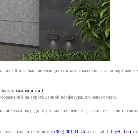
калиткой и фальшпанелью доступны к заказу только стандартные ко
он, сланец и т.д.)
зображений на ворота данной конфигурации невозможно.
ть клиентам очередное уникальное решение, которое выгодно отли
менеджерам по телефону
8 (800) 301-11-45
или email
info@intbest.ru