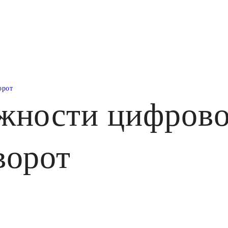
орот
жности цифрово
ворот