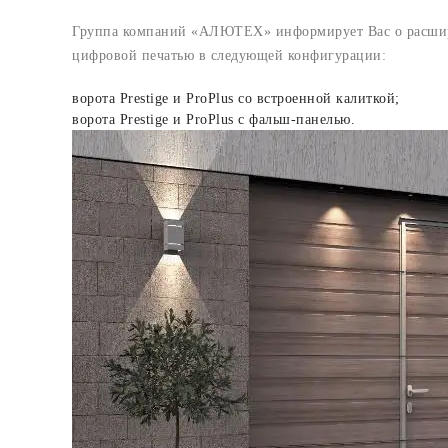
Группа компаний «АЛЮТЕХ» информирует Вас о расширен
цифровой печатью в следующей конфигурации:
ворота Prestige и ProPlus со встроенной калиткой;
ворота Prestige и ProPlus с фальш-панелью.