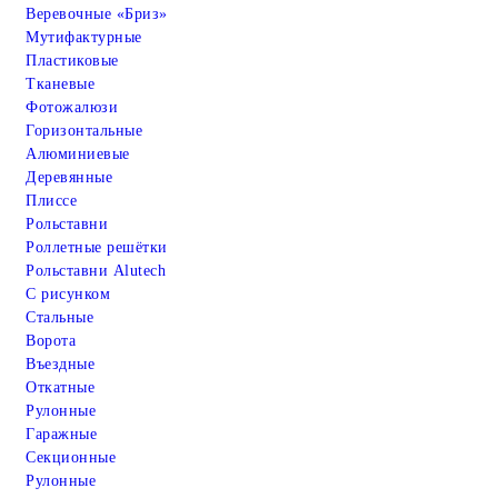
Веревочные «Бриз»
Мутифактурные
Пластиковые
Тканевые
Фотожалюзи
Горизонтальные
Алюминиевые
Деревянные
Плиссе
Рольставни
Роллетные решётки
Рольставни Alutech
С рисунком
Стальные
Ворота
Въездные
Откатные
Рулонные
Гаражные
Cекционные
Рулонные