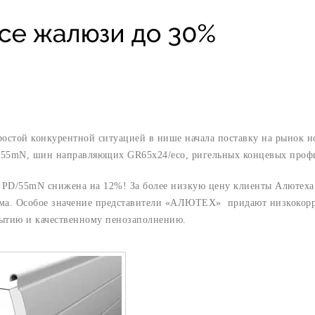
стой конкурентной ситуацией в нише начала поставку на рынок н
/55mN, шин направляющих GR65x24/eco, ригельных концевых профи
 PD/55mN снижена на 12%! За более низкую цену клиенты Алютеха
оема. Особое значение представители «АЛЮТЕХ» придают низкокор
ытию и качественному пенозаполнению.