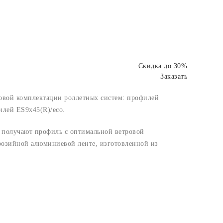
Скидка до 30%
Заказать
овой комплектации роллетных систем: профилей
лей ES9x45(R)/eco.
 получают профиль с оптимальной ветровой
розийной алюминиевой ленте, изготовленной из