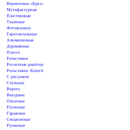
Веревочные «Бриз»
Мутифактурные
Пластиковые
Тканевые
Фотожалюзи
Горизонтальные
Алюминиевые
Деревянные
Плиссе
Рольставни
Роллетные решётки
Рольставни Alutech
С рисунком
Стальные
Ворота
Въездные
Откатные
Рулонные
Гаражные
Cекционные
Рулонные