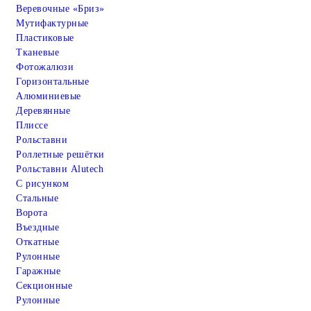
Веревочные «Бриз»
Мутифактурные
Пластиковые
Тканевые
Фотожалюзи
Горизонтальные
Алюминиевые
Деревянные
Плиссе
Рольставни
Роллетные решётки
Рольставни Alutech
С рисунком
Стальные
Ворота
Въездные
Откатные
Рулонные
Гаражные
Cекционные
Рулонные