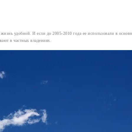
ю жизнь удобной. И если до 2005-2010 года ее использовали в осно
вают в частных владениях.