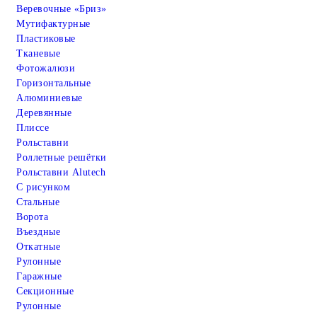
Веревочные «Бриз»
Мутифактурные
Пластиковые
Тканевые
Фотожалюзи
Горизонтальные
Алюминиевые
Деревянные
Плиссе
Рольставни
Роллетные решётки
Рольставни Alutech
С рисунком
Стальные
Ворота
Въездные
Откатные
Рулонные
Гаражные
Cекционные
Рулонные