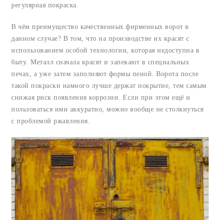
регулярная покраска.
В чём преимущество качественных фирменных ворот в
данном случае? В том, что на производстве их красят с
использованием особой технологии, которая недоступна в
быту. Металл сначала красят и запекают в специальных
печах, а уже затем заполняют формы пеной. Ворота после
такой покраски намного лучше держат покрытие, тем самым
снижая риск появления коррозии. Если при этом ещё и
пользоваться ими аккуратно, можно вообще не столкнуться
с проблемой ржавления.