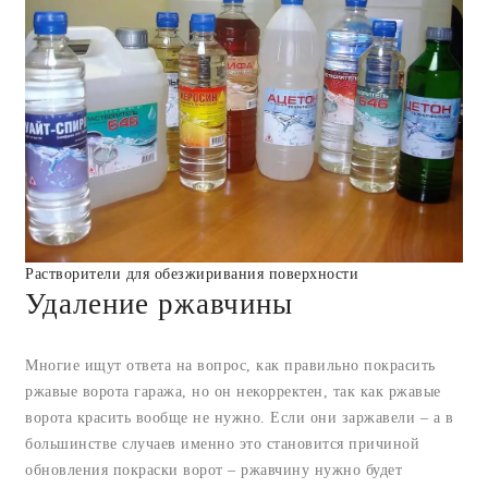
Растворители для обезжиривания поверхности
Удаление ржавчины
Многие ищут ответа на вопрос, как правильно покрасить
ржавые ворота гаража, но он некорректен, так как ржавые
ворота красить вообще не нужно. Если они заржавели – а в
большинстве случаев именно это становится причиной
обновления покраски ворот – ржавчину нужно будет